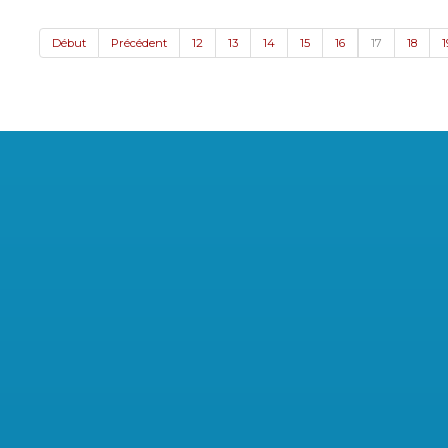
Début
Précédent
12
13
14
15
16
17
18
1