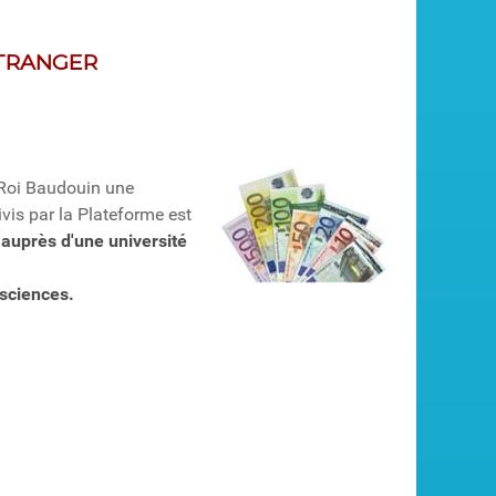
ÉTRANGER
 Roi Baudouin une
vis par la Plateforme est
 auprès d'une université
 sciences.