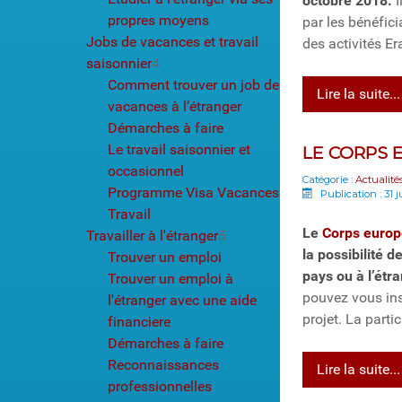
octobre 2018.
I
propres moyens
par les bénéfici
Jobs de vacances et travail
des activités E
saisonnier
4
Comment trouver un job de
Lire la suite...
vacances à l’étranger
Démarches à faire
Le travail saisonnier et
LE CORPS 
occasionnel
Catégorie :
Actualité
Programme Visa Vacances
Publication : 31 j
Travail
Le
C
orps europ
Travailler à l'étranger
5
la possibilité d
Trouver un emploi
pays ou à l’ét
Trouver un emploi à
pouvez vous ins
l'étranger avec une aide
projet. La parti
financiere
Démarches à faire
Reconnaissances
Lire la suite...
professionnelles