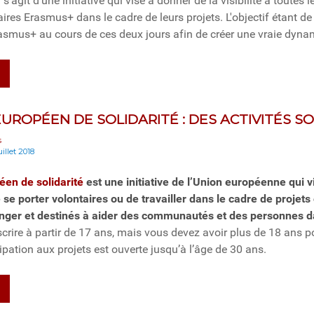
l s'agit d'une initiative qui vise à donner de la visibilité à toutes 
aires Erasmus+ dans le cadre de leurs projets. L'objectif étant de 
rasmus+ au cours de ces deux jours afin de créer une vraie dy
EUROPÉEN DE SOLIDARITÉ : DES ACTIVITÉS SO
s
uillet 2018
éen de solidarité
est une initiative de l’Union européenne qui 
e se porter volontaires ou de travailler dans le cadre de projet
ranger et destinés à aider des communautés et des personnes d
crire à partir de 17 ans, mais vous devez avoir plus de 18 ans 
cipation aux projets est ouverte jusqu’à l’âge de 30 ans.