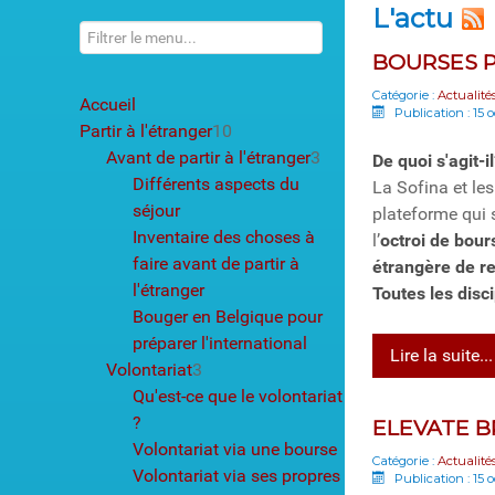
L'actu
BOURSES P
Catégorie :
Actualité
Accueil
Publication : 15 
Partir à l'étranger
10
Avant de partir à l'étranger
3
De quoi s'agit-i
Différents aspects du
La Sofina et le
séjour
plateforme qui 
Inventaire des choses à
l’
octroi de bour
faire avant de partir à
étrangère de r
l'étranger
Toutes les disci
Bouger en Belgique pour
préparer l'international
Lire la suite...
Volontariat
3
Qu'est-ce que le volontariat
?
ELEVATE B
Volontariat via une bourse
Catégorie :
Actualité
Volontariat via ses propres
Publication : 15 