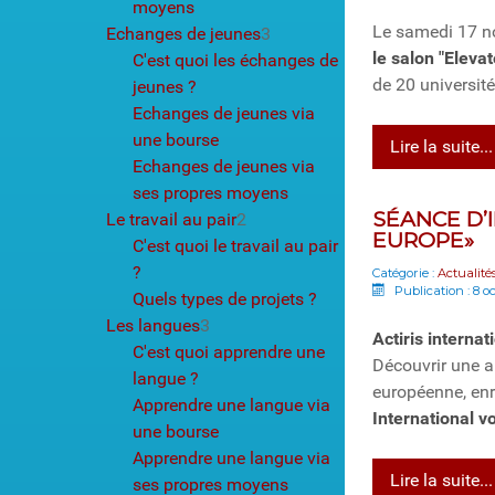
moyens
Le samedi 17 no
Echanges de jeunes
3
le salon "Eleva
C'est quoi les échanges de
de 20 universit
jeunes ?
Echanges de jeunes via
une bourse
Lire la suite...
Echanges de jeunes via
ses propres moyens
SÉANCE D’
Le travail au pair
2
EUROPE»
C'est quoi le travail au pair
?
Catégorie :
Actualité
Publication : 8 o
Quels types de projets ?
Les langues
3
Actiris interna
C'est quoi apprendre une
Découvrir une au
langue ?
européenne, enr
Apprendre une langue via
International v
une bourse
Apprendre une langue via
Lire la suite...
ses propres moyens