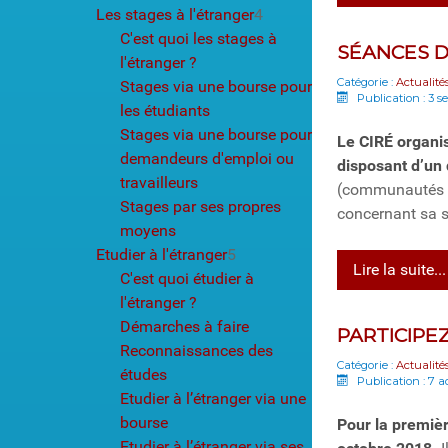
Les stages à l'étranger
4
C'est quoi les stages à
SÉANCES D
l'étranger ?
Catégorie :
Actualité
Stages via une bourse pour
Publication : 3 
les étudiants
Stages via une bourse pour
Le CIRÉ organi
demandeurs d'emploi ou
disposant d’un 
travailleurs
(communautés f
Stages par ses propres
concernant sa s
moyens
Etudier à l'étranger
5
Lire la suite...
C'est quoi étudier à
l'étranger ?
Démarches à faire
PARTICIPE
Reconnaissances des
Catégorie :
Actualité
études
Publication : 7 a
Etudier à l’étranger via une
bourse
Pour la premièr
Etudier à l’étranger via ses