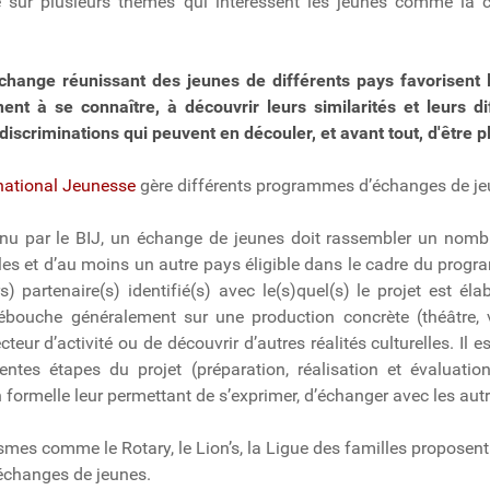
 sur plusieurs thèmes qui intéressent les jeunes comme la cult
échange réunissant des jeunes de différents pays favorisent 
nt à se connaître, à découvrir leurs similarités et leurs di
discriminations qui peuvent en découler, et avant tout, d'être pl
national Jeunesse
gère différents programmes d’échanges de je
nu par le BIJ, un échange de jeunes doit rassembler un nombr
les et d’au moins un autre pays éligible dans le cadre du prog
s) partenaire(s) identifié(s) avec le(s)quel(s) le projet est éla
ouche généralement sur une production concrète (théâtre, vid
cteur d’activité ou de découvrir d’autres réalités culturelles. Il 
rentes étapes du projet (préparation, réalisation et évaluat
 formelle leur permettant de s’exprimer, d’échanger avec les aut
smes comme le Rotary, le Lion’s, la Ligue des familles proposent
changes de jeunes.