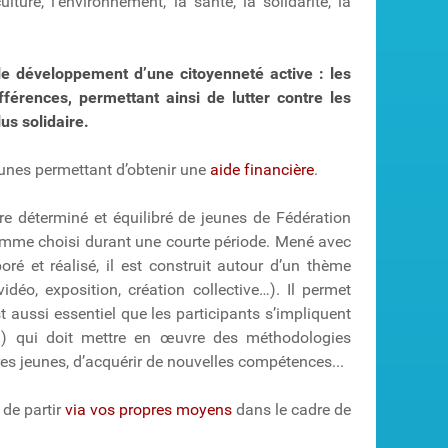
ure, l’environnement, la santé, la solidarité, la
le développement d’une citoyenneté active : les
fférences, permettant ainsi de lutter contre les
us solidaire.
unes permettant d’obtenir une
aide financière
.
e déterminé et équilibré de jeunes de Fédération
ramme choisi durant une courte période. Mené avec
boré et réalisé, il est construit autour d’un thème
éo, exposition, création collective…). Il permet
est aussi essentiel que les participants s’impliquent
ion) qui doit mettre en œuvre des méthodologies
res jeunes, d’acquérir de nouvelles compétences...
 de partir
via vos propres moyens
dans le cadre de