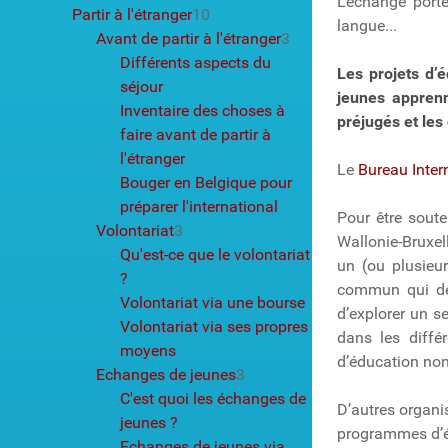
L’échange porte
Partir à l'étranger
10
langue...
Avant de partir à l'étranger
3
Différents aspects du
Les projets d’
séjour
jeunes apprenne
Inventaire des choses à
préjugés et les 
faire avant de partir à
l'étranger
Le
Bureau Inter
Bouger en Belgique pour
préparer l'international
Pour être soute
Volontariat
3
Wallonie-Bruxel
Qu'est-ce que le volontariat
un (ou plusieur
?
commun qui déb
Volontariat via une bourse
d’explorer un se
Volontariat via ses propres
dans les diffé
moyens
d’éducation non
Echanges de jeunes
3
C'est quoi les échanges de
D’autres organi
jeunes ?
programmes d’é
Echanges de jeunes via