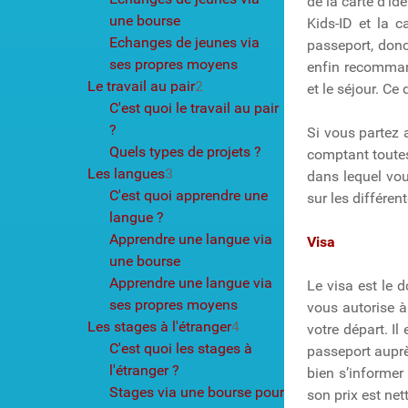
de la carte d’i
une bourse
Kids-ID et la c
Echanges de jeunes via
passeport, donc
ses propres moyens
enfin recommand
Le travail au pair
2
et le séjour. C
C'est quoi le travail au pair
?
Si vous partez
Quels types de projets ?
comptant toute
Les langues
3
dans lequel vou
C'est quoi apprendre une
sur les différe
langue ?
Apprendre une langue via
Visa
une bourse
Apprendre une langue via
Le visa est le 
ses propres moyens
vous autorise à
Les stages à l'étranger
4
votre départ. I
C'est quoi les stages à
passeport auprè
l'étranger ?
bien s’informer
Stages via une bourse pour
son prix est net