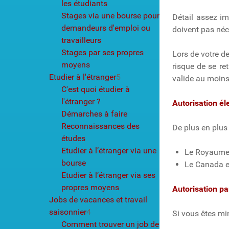
les étudiants
Stages via une bourse pour
Détail assez im
demandeurs d'emploi ou
doivent pas néce
travailleurs
Stages par ses propres
Lors de votre d
moyens
risque de se re
Etudier à l'étranger
5
valide au moins
C'est quoi étudier à
l'étranger ?
Autorisation é
Démarches à faire
Reconnaissances des
De plus en plus
études
Etudier à l’étranger via une
Le Royaume-U
bourse
Le Canada et
Etudier à l’étranger via ses
propres moyens
Autorisation pa
Jobs de vacances et travail
saisonnier
4
Si vous êtes min
Comment trouver un job de