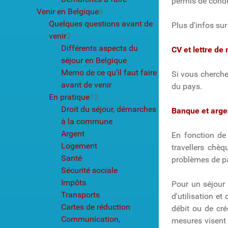
permis de condu
Venir en Belgique
8
Quelques questions avant de
Plus d'infos sur
venir
2
Différents aspects du
CV et lettre de
séjour en Belgique
Memo de ce qu’il faut faire
Si vous cherche
avant de venir
du pays.
En pratique
12
Droit du séjour, démarches
Banque et arg
à la commune
Argent
En fonction de 
Logement
travellers chèq
Santé
problèmes de pa
Sécurité sociale
Impôts
Pour un séjour 
Transports
d'utilisation e
Cartes de réduction
débit ou de cré
Communication,
mesures visent