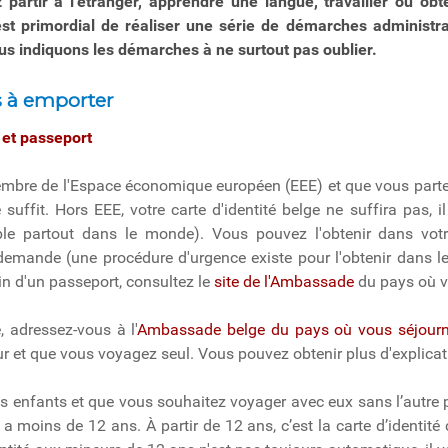
 partir à l’étranger, apprendre une langue, travailler ou ob
 est primordial de réaliser une série de démarches administra
us indiquons les démarches à ne surtout pas oublier.
 à emporter
é et passeport
embre de l'Espace économique européen (EEE) et que vous part
de suffit. Hors EEE, votre carte d'identité belge ne suffira pas
able partout dans le monde). Vous pouvez l'obtenir dans vo
demande (une procédure d'urgence existe pour l'obtenir dans les
n d'un passeport, consultez le
site de l'Ambassade
du pays où v
, adressez-vous à l'
Ambassade belge du pays où vous séjour
r et que vous voyagez seul. Vous pouvez obtenir plus d'explic
s enfants et que vous souhaitez voyager avec eux sans l’autre pa
l a moins de 12 ans. À partir de 12 ans, c’est la carte d’identité