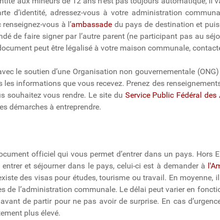
dentité aux mineurs de 12 ans n'est pas toujours automatique, il
arte d’identité, adressez-vous à votre administration commun
 renseignez-vous à l’
ambassade
du pays de destination et puis
é de faire signer par l’autre parent (ne participant pas au séj
e document peut être légalisé à votre maison communale, contacte
 avec le soutien d’une Organisation non gouvernementale (ONG
s les informations que vous recevez. Prenez des renseignemen
s souhaitez vous rendre. Le site du
Service Public Fédéral des 
ntes démarches à entreprendre.
document officiel qui vous permet d’entrer dans un pays. Hors E
 entrer et séjourner dans le pays, celui-ci est à demander à
l'A
l existe des visas pour études, tourisme ou travail. En moyenne, 
s de l’administration communale. Le délai peut varier en foncti
 avant de partir pour ne pas avoir de surprise. En cas d’urgenc
tement plus élevé.