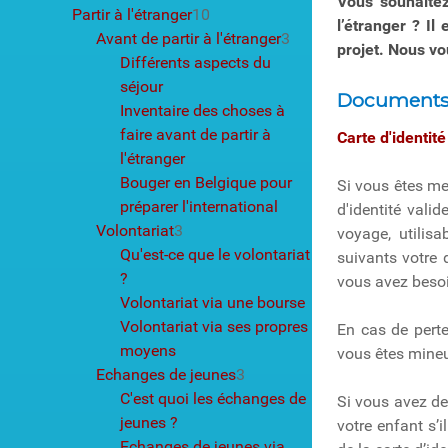
Vous souhaitez
Partir à l'étranger
10
l’étranger ? Il
Avant de partir à l'étranger
3
projet. Nous vo
Différents aspects du
séjour
Documents
Inventaire des choses à
faire avant de partir à
Carte d'identit
l'étranger
Bouger en Belgique pour
Si vous êtes m
préparer l'international
d'identité vali
Volontariat
3
voyage, utilis
Qu'est-ce que le volontariat
suivants votre 
?
vous avez besoi
Volontariat via une bourse
Volontariat via ses propres
En cas de perte
moyens
vous êtes mineu
Echanges de jeunes
3
C'est quoi les échanges de
Si vous avez de
jeunes ?
votre enfant s’i
Echanges de jeunes via