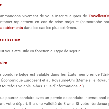
e
ommandons vivement de vous inscrire auprès de
TravellersO
tacter rapidement en cas de crise majeure (catastrophe naturel
rapatriements
dans les cas les plus extrêmes.
de naissance
t vous être utile en fonction du type de séjour.
duire
e conduire belge est valable dans les États membres de l'Uni
 Économique Européen) et au Royaume-Uni (Même si le Royaume-U
t toutefois valable là-bas. Plus d’informations
ici
).
us pourrez conduire avec un permis de conduire international
 votre départ. Il a une validité de 3 ans. Si votre résidence p