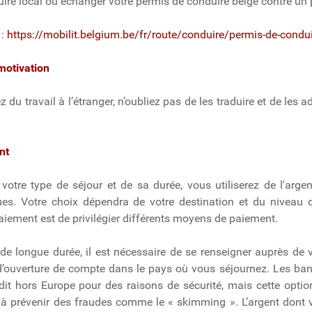
ire local ou échanger votre permis de conduire belge contre un 
 :
https://mobilit.belgium.be/fr/route/conduire/permis-de-condui
 motivation
z du travail à l’étranger, n’oubliez pas de les traduire et de le
ent
votre type de séjour et de sa durée, vous utiliserez de l'argent
ues. Votre choix dépendra de votre destination et du niveau d
iement est de privilégier différents moyens de paiement.
de longue durée, il est nécessaire de se renseigner auprès de 
t d’ouverture de compte dans le pays où vous séjournez. Les ban
dit hors Europe pour des raisons de sécurité, mais cette option
 à prévenir des fraudes comme le « skimming ». L’argent dont