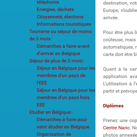
téléphonie
destination, vo
Energies, déchets
Europe, n’oubl
Citoyenneté, élections
arrivée.
Informations touristiques
Tourisme ou séjour de moins
Pour être plus l
de 3 mois
1
coûteuse, mais e
Démarches à faire avant
automatiques, m
d'arriver en Belgique
carte doit être
Séjour de plus de 3 mois
2
Séjour en Belgique pour les
Quant à la car
membres d'un pays de
application ava
l'EEE
L’utilisation à 
Séjour en Belgique pour les
partir et prévoy
membres d'un pays hors
EEE
Diplômes
Etudier en Belgique
6
Démarches à faire pour
Prenez une copi
venir étudier en Belgique
Centre Naric.
No
Organisation de
photos annexées