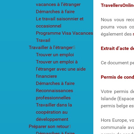
vacances à l’étranger
TravellersOnlin
Démarches à faire
Le travail saisonnier et
Nous vous rec
occasionnel
pourra vous con
Programme Visa Vacances
également des
Travail
Travailler à l'étranger
5
Extrait d’acte 
Trouver un emploi
Trouver un emploi à
Ce document peu
l'étranger avec une aide
financiere
Permis de con
Démarches à faire
Reconnaissances
Votre permis d
professionnelles
Islande (Espace
Travailler dans la
permis belge es
coopération au
développement
Hors Europe, vo
Préparer son retour
1
communale avant
Démarches à faire