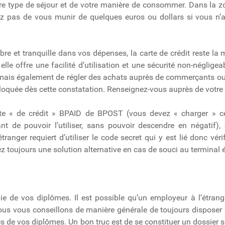
tre type de séjour et de votre manière de consommer. Dans la z
iez pas de vous munir de quelques euros ou dollars si vous n
ibre et tranquille dans vos dépenses, la carte de crédit reste la
lle offre une facilité d’utilisation et une sécurité non-négligea
ais également de régler des achats auprès de commerçants ou d
 bloquée dès cette constatation. Renseignez-vous auprès de votr
te « de crédit » BPAID de BPOST (vous devez « charger » cet
nt de pouvoir l’utiliser, sans pouvoir descendre en négatif), 
l’étranger requiert d’utiliser le code secret qui y est lié donc 
ez toujours une solution alternative en cas de souci au terminal 
e de vos diplômes. Il est possible qu’un employeur à l’étran
us vous conseillons de manière générale de toujours disposer d
 de vos diplômes. Un bon truc est de se constituer un dossier s