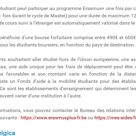
étudiant peut participer au programme Erasmus+ une fois par cyc
 1 fois durant le cycle de Master) pour une durée de maximum 12
 cours suivi à l’étranger est automatiquement valorisé dans l
 bénéficier d’une bourse forfaitaire comprise entre 490€ et 600€
our les étudiants boursiers, en fonction du pays de destination.
nts souhaitant aller étudier hors de l'Union européenne, une a
cas, une aide unique pour les frais de déplacement peut être
ns favorables et son montant varie en fonction de la distan
xiste un Fonds d’aide à la mobilité étudiante pour des établi
 Ce sont les établissements d’enseignement qui déterminent les r
vent varier d’une institution à l’autre.
ormations, vous pouvez contacter le Bureau des relations inter
 suivants :
https://www.erasmusplus-fr.be
ou
https://mes-aides-
lgica