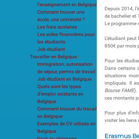
l’enseignement en Belgique
Depuis 2014, l’
Comment trouver une
de bachelier et
école, une université ?
Le programme de
Les frais scolaires
Les aides financières pour
L’étudiant peut
les étudiants
850€ par mois p
Job étudiant
Travailler en Belgique
6
Pour les étudia
Immigration, autorisation
Dans certains 
de séjour, permis de travail
situations moi
Job étudiant en Belgique
impliqués. Il e
Quels sont les types
Bourse FAME
).
d'emploi existants en
ces montants peu
Belgique
Comment trouver du travail
Pour plus d'inf
en Belgique
visiter les liens
Exemples de CV utilisés en
Belgique
Erasmus Be
Droit au chômage