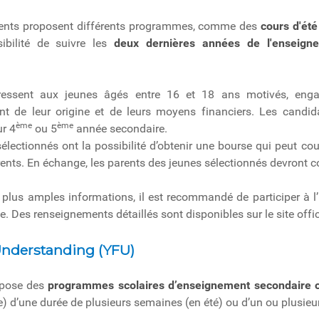
ents proposent différents programmes, comme des
cours d'été
sibilité de suivre les
deux dernières années de l'enseign
essent aux jeunes âgés entre 16 et 18 ans motivés, enga
 de leur origine et de leurs moyens financiers. Les candida
ème
ème
ur 4
ou 5
année secondaire.
électionnés ont la possibilité d’obtenir une bourse qui peut co
ents. En échange, les parents des jeunes sélectionnés devront 
 plus amples informations, il est recommandé de participer à l
 Des renseignements détaillés sont disponibles sur le site offic
Understanding (YFU)
opose des
programmes scolaires d’enseignement secondaire ou
e) d’une durée de plusieurs semaines (en été) ou d’un ou plusieur