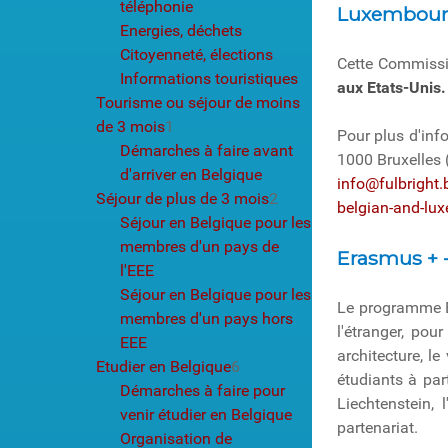
téléphonie
Luxembou
Energies, déchets
Citoyenneté, élections
Cette Commissi
Informations touristiques
aux Etats-Unis.
Tourisme ou séjour de moins
de 3 mois
1
Pour plus d'inf
Démarches à faire avant
1000 Bruxelles 
d'arriver en Belgique
info@fulbright.
Séjour de plus de 3 mois
2
belgian-and-lux
Séjour en Belgique pour les
membres d'un pays de
Erasmus + -
l'EEE
Séjour en Belgique pour les
Le programme Er
membres d'un pays hors
l'étranger, po
EEE
architecture, l
Etudier en Belgique
6
étudiants à par
Démarches à faire pour
Liechtenstein, 
venir étudier en Belgique
partenariat.
Organisation de