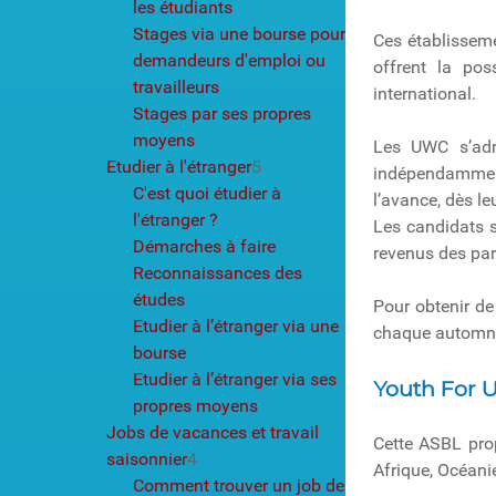
les étudiants
Stages via une bourse pour
Ces établissem
demandeurs d'emploi ou
offrent la pos
travailleurs
international.
Stages par ses propres
moyens
Les UWC s’adr
Etudier à l'étranger
5
indépendamment
C'est quoi étudier à
l’avance, dès le
l'étranger ?
Les candidats s
Démarches à faire
revenus des par
Reconnaissances des
études
Pour obtenir de
Etudier à l’étranger via une
chaque automne.
bourse
Etudier à l’étranger via ses
Youth For 
propres moyens
Jobs de vacances et travail
Cette ASBL pr
saisonnier
4
Afrique, Océani
Comment trouver un job de