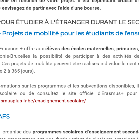
enir en fonction de votre projet. Il est cependant crucial
s envisagez de partir avec l'aide d'une bourse.
OUR ÉTUDIER À L'ÉTRANGER DURANT LE SE
 Projets de mobilité pour les étudiants de l’en
Erasmus + offre aux
élèves des écoles maternelles, primaires
onie-Bruxelles la possibilité de participer à des activités d
. Ces projets de mobilité peuvent être réalisés individuellement 
e 2 à 365 jours).
ormations sur les programmes et les subventions disponibles, 
scolaire ou de consultez le site officiel d'Erasmus+ pour 
asmusplus-fr.be/enseignement-scolaire/
AFS
n organise des
programmes scolaires d’enseignement secondai