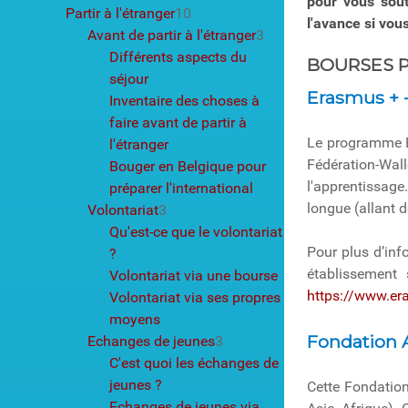
pour vous sout
Partir à l'étranger
10
l'avance si vou
Avant de partir à l'étranger
3
Différents aspects du
BOURSES P
séjour
Erasmus + -
Inventaire des choses à
faire avant de partir à
Le programme 
l'étranger
Fédération-Wall
Bouger en Belgique pour
l'apprentissage
préparer l'international
longue (allant d
Volontariat
3
Qu'est-ce que le volontariat
Pour plus d’inf
?
établissement 
Volontariat via une bourse
https://www.er
Volontariat via ses propres
moyens
Fondation 
Echanges de jeunes
3
C'est quoi les échanges de
jeunes ?
Cette Fondatio
Echanges de jeunes via