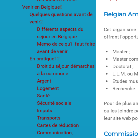
Venir en Belgique
8
Belgian Am
Quelques questions avant de
venir
2
Différents aspects du
Cet organisme 
séjour en Belgique
offrant l'oppor
Memo de ce qu’il faut faire
avant de venir
Master ;
En pratique
12
Master comp
Droit du séjour, démarches
Doctorat ;
à la commune
L.L.M. ou M.
Argent
Etudes musi
Logement
Recherche.
Santé
Sécurité sociale
Pour de plus am
Impôts
ou les joindre 
Transports
leur site web p
Cartes de réduction
Communication,
Commission