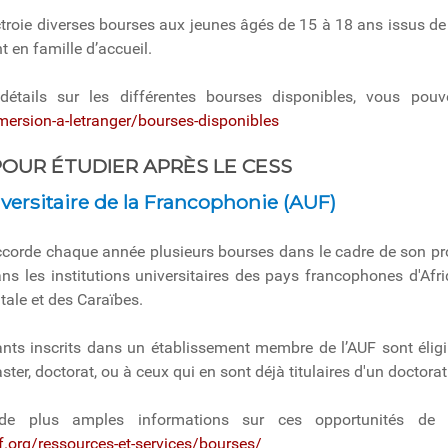
ctroie diverses bourses aux jeunes âgés de 15 à 18 ans issus 
 en famille d’accueil.
étails sur les différentes bourses disponibles, vous pouv
ersion-a-letranger/bourses-disponibles
OUR ÉTUDIER APRÈS LE CESS
ersitaire de la Francophonie (AUF)
ccorde chaque année plusieurs bourses dans le cadre de son p
ns les institutions universitaires des pays francophones d'Afr
ntale et des Caraïbes.
ants inscrits dans un établissement membre de l’AUF sont élig
ter, doctorat, ou à ceux qui en sont déjà titulaires d'un doctorat
de plus amples informations sur ces opportunités de bo
.org/ressources-et-services/bourses/