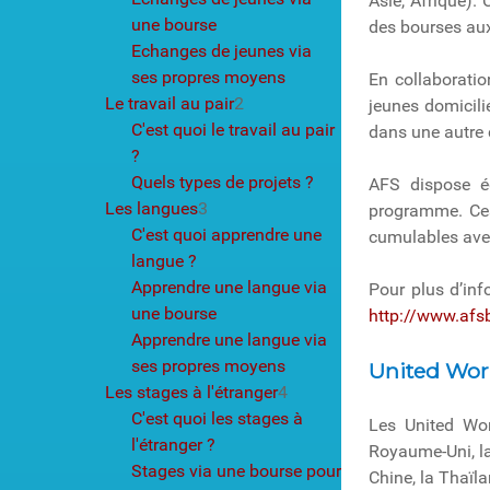
Asie, Afrique).
une bourse
des bourses aux
Echanges de jeunes via
ses propres moyens
En collaborati
Le travail au pair
2
jeunes domicili
C'est quoi le travail au pair
dans une autre
?
Quels types de projets ?
AFS dispose é
Les langues
3
programme. Ces
C'est quoi apprendre une
cumulables avec
langue ?
Apprendre une langue via
Pour plus d’inf
une bourse
http://www.afsb
Apprendre une langue via
ses propres moyens
United Wor
Les stages à l'étranger
4
C'est quoi les stages à
Les United Wor
l'étranger ?
Royaume-Uni, la 
Stages via une bourse pour
Chine, la Thaïla