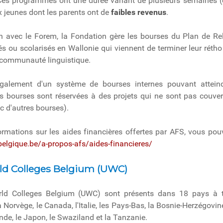
 Ces programmes ont une durée variant de plusieurs semaines (
 jeunes dont les parents ont de
faibles revenus
.
on avec le Forem, la Fondation gère les bourses du Plan de R
és ou scolarisés en Wallonie qui viennent de terminer leur rétho
 communauté linguistique.
galement d'un système de bourses internes pouvant attein
 bourses sont réservées à des projets qui ne sont pas couver
 d'autres bourses).
ormations sur les aides financières offertes par AFS, vous pouve
elgique.be/a-propos-afs/aides-financieres/
ld Colleges Belgium (UWC)
ld Colleges Belgium (UWC) sont présents dans 18 pays à tra
Norvège, le Canada, l'Italie, les Pays-Bas, la Bosnie-Herzégovine,
nde, le Japon, le Swaziland et la Tanzanie.