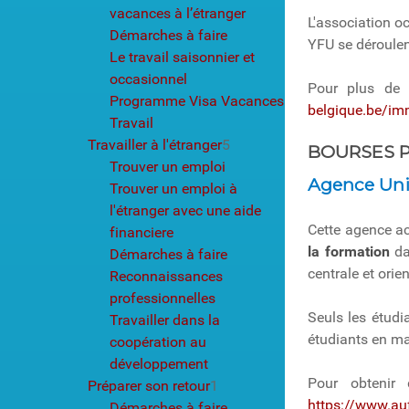
vacances à l’étranger
L'association o
Démarches à faire
YFU se déroulent
Le travail saisonnier et
occasionnel
Pour plus de d
Programme Visa Vacances
belgique.be/imm
Travail
Travailler à l'étranger
5
BOURSES P
Trouver un emploi
Agence Univ
Trouver un emploi à
l'étranger avec une aide
Cette agence a
financiere
la formation
da
Démarches à faire
centrale et orie
Reconnaissances
professionnelles
Seuls les étudi
Travailler dans la
étudiants en mas
coopération au
développement
Pour obtenir 
Préparer son retour
1
https://www.auf
Démarches à faire