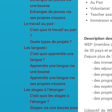
Au Pair
une bourse
Volontariat
Echanges de jeunes via
Teacher ass
ses propres moyens
Immersion e
Le travail au pair
2
C'est quoi le travail au pair
?
Description des
Quels types de projets ?
WEP (membre d’A
Les langues
3
de 30 pays et e
C'est quoi apprendre une
Depuis plus de
langue ?
- des immer
Apprendre une langue via
- des séjou
une bourse
- des progr
Apprendre une langue via
- des prog
ses propres moyens
- des expér
Les stages à l'étranger
4
- des proje
C'est quoi les stages à
- des progr
l'étranger ?
Stages via une bourse pour
L’objectif de W