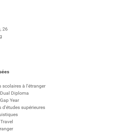
, 26
g
osées
scolaires à l'étranger
Dual Diploma
Gap Year
d'études supérieures
uistiques
 Travel
tranger