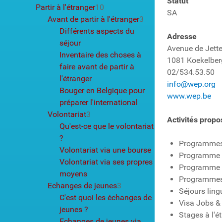
Statut
Partir à l'étranger
10
SA
Avant de partir à l'étranger
3
Différents aspects du
Adresse
séjour
Avenue de Jette
Inventaire des choses à
1081 Koekelber
faire avant de partir à
02/534.53.50
l'étranger
info@wep.org
Bouger en Belgique pour
www.wep.be
préparer l'international
Volontariat
3
Activités prop
Qu'est-ce que le volontariat
?
Programmes 
Volontariat via une bourse
Programme 
Volontariat via ses propres
Programme 
moyens
Programmes 
Echanges de jeunes
3
Séjours ling
C'est quoi les échanges de
Visa Jobs &
jeunes ?
Stages à l'é
Echanges de jeunes via