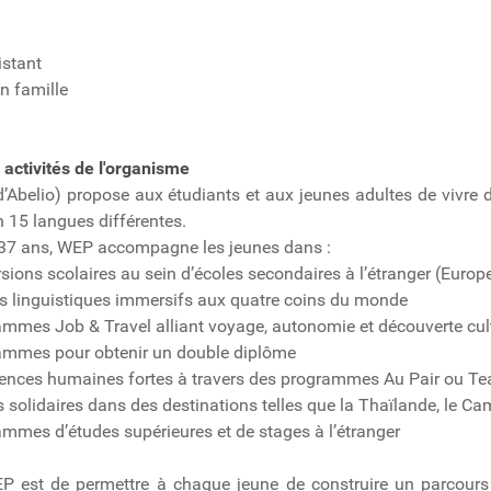
istant
n famille
 activités de l'organisme
belio) propose aux étudiants et aux jeunes adultes de vivre d
n 15 langues différentes.
 37 ans, WEP accompagne les jeunes dans :
sions scolaires au sein d’écoles secondaires à l’étranger (Europe
rs linguistiques immersifs aux quatre coins du monde
ammes Job & Travel alliant voyage, autonomie et découverte cult
rammes pour obtenir un double diplôme
iences humaines fortes à travers des programmes Au Pair ou Te
ts solidaires dans des destinations telles que la Thaïlande, le C
ammes d’études supérieures et de stages à l’étranger
EP est de permettre à chaque jeune de construire un parcours