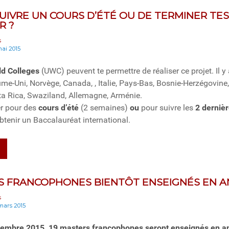
SUIVRE UN COURS D’ÉTÉ OU DE TERMINER TE
R ?
s
mai 2015
ld Colleges
(UWC) peuvent te permettre de réaliser ce projet. Il
me-Uni, Norvège, Canada, , Italie, Pays-Bas, Bosnie-Herzégovine,
ta Rica, Swaziland, Allemagne, Arménie.
er pour des
cours d’été
(2 semaines)
ou
pour suivre les
2 derniè
btenir un Baccalauréat international.
S FRANCOPHONES BIENTÔT ENSEIGNÉS EN A
s
 mars 2015
ptembre 2015, 19 masters francophones seront enseignés en an