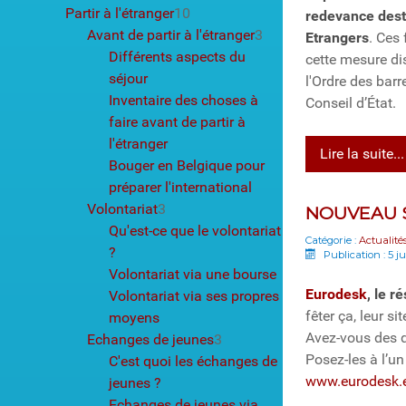
Partir à l'étranger
10
redevance desti
Avant de partir à l'étranger
3
Etrangers
. Ces
Différents aspects du
cette mesure di
séjour
l'Ordre des bar
Inventaire des choses à
Conseil d’État.
faire avant de partir à
l'étranger
Lire la suite...
Bouger en Belgique pour
préparer l'international
Volontariat
3
NOUVEAU 
Qu'est-ce que le volontariat
Catégorie :
Actualité
?
Publication : 5 j
Volontariat via une bourse
Eurodesk
, le r
Volontariat via ses propres
fêter ça, leur si
moyens
Avez-vous des q
Echanges de jeunes
3
Posez-les à l’u
C'est quoi les échanges de
www.eurodesk.
jeunes ?
Echanges de jeunes via