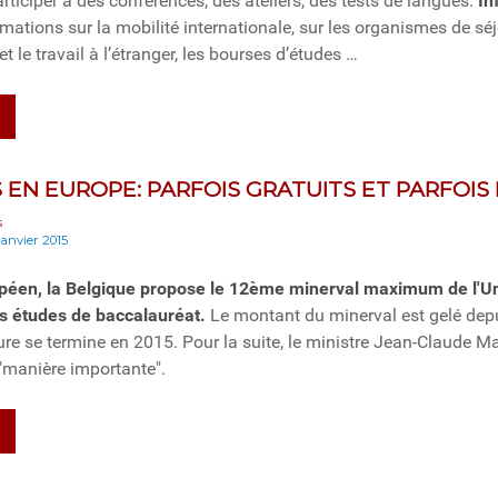
ticiper à des conférences, des ateliers, des tests de langues.
In
mations sur la mobilité internationale, sur les organismes de séj
t le travail à l’étranger, les bourses d’études …
 EN EUROPE: PARFOIS GRATUITS ET PARFOIS 
s
janvier 2015
péen, la Belgique propose le 12ème minerval maximum de l'U
es études de baccalauréat.
Le montant du minerval est gelé dep
re se termine en 2015. Pour la suite, le ministre Jean-Claude Ma
"manière importante".