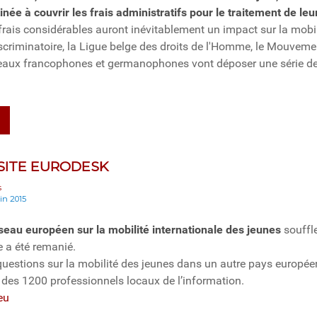
née à couvrir les frais administratifs pour le traitement de leur
 frais considérables auront inévitablement un impact sur la mobi
scriminatoire, la Ligue belge des droits de l'Homme, le Mouveme
reaux francophones et germanophones vont déposer une série de r
SITE EURODESK
s
uin 2015
éseau européen sur la mobilité internationale des jeunes
souffle
te a été remanié.
uestions sur la mobilité des jeunes dans un autre pays europée
n des 1200 professionnels locaux de l’information.
eu