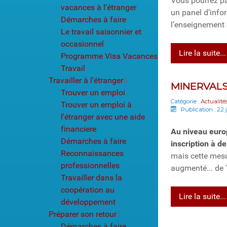
Vous pourrez par
vacances à l’étranger
un panel d’infor
Démarches à faire
l’enseignement e
Le travail saisonnier et
occasionnel
Lire la suite...
Programme Visa Vacances
Travail
Travailler à l'étranger
5
MINERVALS
Trouver un emploi
Catégorie :
Actualité
Trouver un emploi à
Publication : 22 
l'étranger avec une aide
financiere
Au niveau euro
Démarches à faire
inscription à d
Reconnaissances
mais cette mesu
professionnelles
augmenté... de 
Travailler dans la
coopération au
Lire la suite...
développement
Préparer son retour
1
Démarches à faire