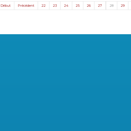
Début
Précédent
22
23
24
25
26
27
28
29