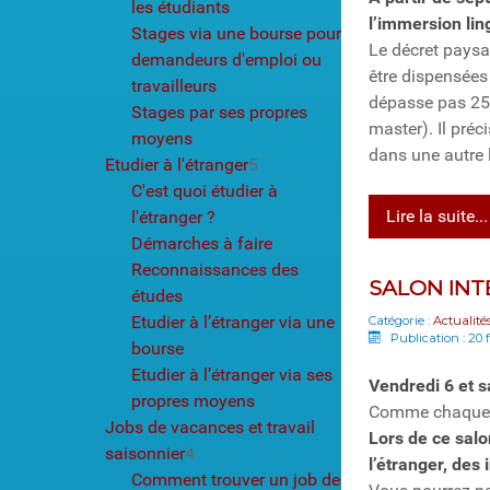
les étudiants
l’immersion lin
Stages via une bourse pour
Le décret paysa
demandeurs d'emploi ou
être dispensées
travailleurs
dépasse pas 25 
Stages par ses propres
master). Il préc
moyens
dans une autre 
Etudier à l'étranger
5
C'est quoi étudier à
Lire la suite...
l'étranger ?
Démarches à faire
Reconnaissances des
SALON INT
études
Etudier à l’étranger via une
Catégorie :
Actualité
Publication : 20 
bourse
Etudier à l’étranger via ses
Vendredi 6 et 
propres moyens
Comme chaque a
Jobs de vacances et travail
Lors de ce salo
saisonnier
4
l’étranger, des
Comment trouver un job de