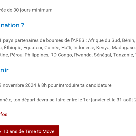
urée de 30 jours minimum
ination ?
1 pays partenaires de bourses de l'ARES : Afrique du Sud, Bénin,
 Éthiopie, Équateur, Guinée, Haïti, Indonésie, Kenya, Madagasca
ine, Pérou, Philippines, RD Congo, Rwanda, Sénégal, Tanzanie,
enir
8 novembre 2024 à 8h pour introduire ta candidature
onné.e, ton départ devra se faire entre le 1er janvier et le 31 août
nfos
ux 10 ans de Time to Move