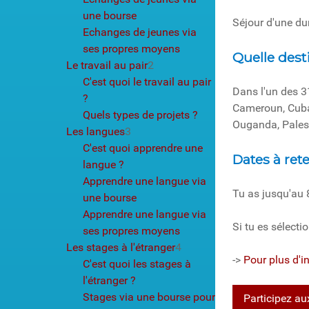
une bourse
Séjour d'une d
Echanges de jeunes via
ses propres moyens
Quelle dest
Le travail au pair
2
C'est quoi le travail au pair
Dans l'un des 3
?
Cameroun, Cuba,
Quels types de projets ?
Ouganda, Palest
Les langues
3
C'est quoi apprendre une
Dates à ret
langue ?
Apprendre une langue via
Tu as jusqu'au 
une bourse
Apprendre une langue via
Si tu es sélecti
ses propres moyens
Les stages à l'étranger
4
->
Pour plus d'i
C'est quoi les stages à
l'étranger ?
Stages via une bourse pour
Participez a