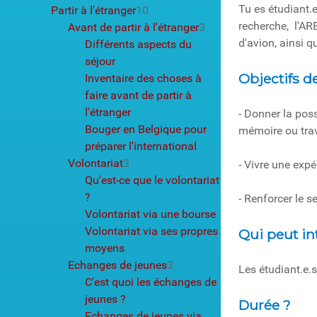
Tu es étudiant.
Partir à l'étranger
10
recherche, l'ARE
Avant de partir à l'étranger
3
d'avion, ainsi 
Différents aspects du
séjour
Objectifs d
Inventaire des choses à
faire avant de partir à
l'étranger
- Donner la poss
Bouger en Belgique pour
mémoire ou trav
préparer l'international
Volontariat
3
- Vivre une expé
Qu'est-ce que le volontariat
?
- Renforcer le 
Volontariat via une bourse
Volontariat via ses propres
Qui peut in
moyens
Echanges de jeunes
3
Les étudiant.e.
C'est quoi les échanges de
jeunes ?
Durée ?
Echanges de jeunes via