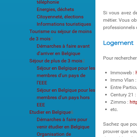
téléphonie
Energies, déchets
Si vous avez de
Citoyenneté, élections
métier. Vous ob
Informations touristiques
professionnels 
Tourisme ou séjour de moins
de 3 mois
1
Logement
Démarches à faire avant
d'arriver en Belgique
Pour rechercher
Séjour de plus de 3 mois
2
Séjour en Belgique pour les
Immoweb :
membres d'un pays de
Immo Vlan 
l'EEE
Entre Particu
Séjour en Belgique pour les
Century 21 
membres d'un pays hors
Zimmo :
htt
EEE
etc.
Etudier en Belgique
6
Démarches à faire pour
Sachez que pour
venir étudier en Belgique
prouver que vou
Organisation de