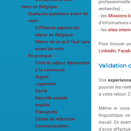
professionnelle
Venir en Belgique
8
recherche) ;
Quelques questions avant de
- les
Missions l
venir
2
d'informations e
Différents aspects du
- les
sites intern
séjour en Belgique
Memo de ce qu’il faut faire
Pour trouver un
avant de venir
LinkedIn
,
Faceb
En pratique
12
Droit du séjour, démarches
Validation
à la commune
Argent
Vos
expérience
Logement
pouvoir les met
Santé
à votre retour. 
Sécurité sociale
Impôts
Même si vous ê
Transports
linguistique, 
Cartes de réduction
travail. En exe
Communication,
d'avoir effectué