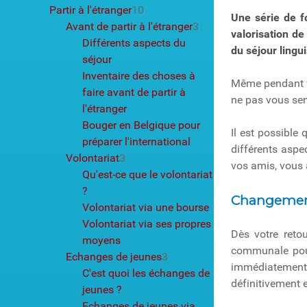
Partir à l'étranger
10
Une série de f
Avant de partir à l'étranger
3
valorisation de
Différents aspects du
du séjour lingui
séjour
Inventaire des choses à
Même pendant vot
faire avant de partir à
ne pas vous sent
l'étranger
Bouger en Belgique pour
Il est possible
préparer l'international
différents aspe
Volontariat
3
vos amis, vous a
Qu'est-ce que le volontariat
?
Changemen
Volontariat via une bourse
Volontariat via ses propres
Dès votre reto
moyens
communale po
Echanges de jeunes
3
immédiatemen
C'est quoi les échanges de
définitivement 
jeunes ?
Echanges de jeunes via