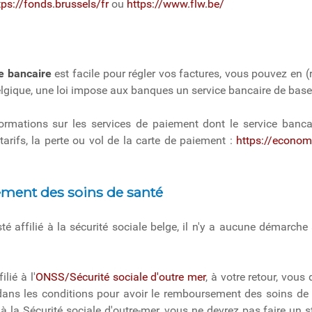
tps://fonds.brussels/fr
ou
https://www.flw.be/
e bancaire
est facile pour régler vos factures, vous pouvez en (
elgique, une loi impose aux banques un service bancaire de base 
ormations sur les services de paiement dont le service bancai
tarifs, la perte ou vol de la carte de paiement :
https://economi
ent des soins de santé
té affilié à la sécurité sociale belge, il n'y a aucune démarche
ilié à l'
ONSS/Sécurité sociale d'outre mer
, à votre retour, vou
dans les conditions pour avoir le remboursement des soins de s
t à la Sécurité sociale d'outre-mer, vous ne devrez pas faire un