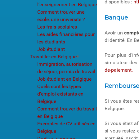
disponibles :
ht
l’enseignement en Belgique
Comment trouver une
Banque
école, une université ?
Les frais scolaires
Avoir un
compt
Les aides financières pour
d’identité. En B
les étudiants
Job étudiant
Pour plus d’inf
Travailler en Belgique
6
simulateur des 
Immigration, autorisation
de-paiement.
de séjour, permis de travail
Job étudiant en Belgique
Remboursem
Quels sont les types
d'emploi existants en
Si vous êtes res
Belgique
Belgique.
Comment trouver du travail
en Belgique
Si vous étiez aff
Exemples de CV utilisés en
si vous restez 
Belgique
avez été inscri
Droit au chômage