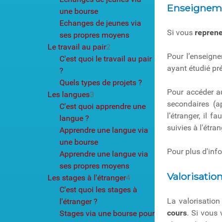
Enseignem
une bourse
Echanges de jeunes via
Si vous
reprene
ses propres moyens
Le travail au pair
2
Pour l’enseigne
C'est quoi le travail au pair
ayant étudié pr
?
Quels types de projets ?
Pour accéder au
Les langues
3
secondaires (a
C'est quoi apprendre une
l’étranger, il 
langue ?
suivies à l'étran
Apprendre une langue via
une bourse
Pour plus d'inf
Apprendre une langue via
ses propres moyens
Valorisatio
Les stages à l'étranger
4
C'est quoi les stages à
La valorisation
l'étranger ?
cours
. Si vous
Stages via une bourse pour