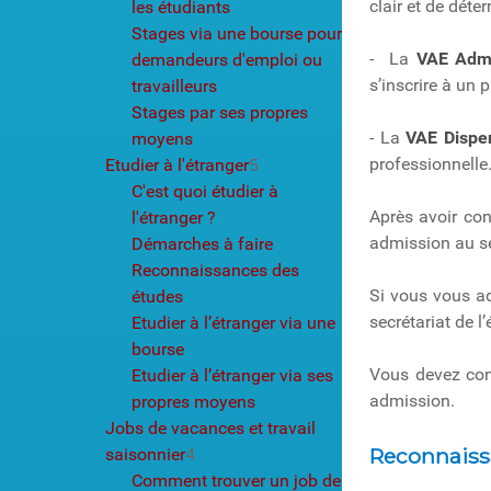
clair et de déte
les étudiants
Stages via une bourse pour
- La
VAE Adm
demandeurs d'emploi ou
s’inscrire à un
travailleurs
Stages par ses propres
- La
VAE Dispe
moyens
professionnelle
Etudier à l'étranger
5
C'est quoi étudier à
Après avoir con
l'étranger ?
admission au se
Démarches à faire
Reconnaissances des
Si vous vous ad
études
secrétariat de 
Etudier à l’étranger via une
bourse
Vous devez cons
Etudier à l’étranger via ses
admission.
propres moyens
Jobs de vacances et travail
Reconnaiss
saisonnier
4
Comment trouver un job de