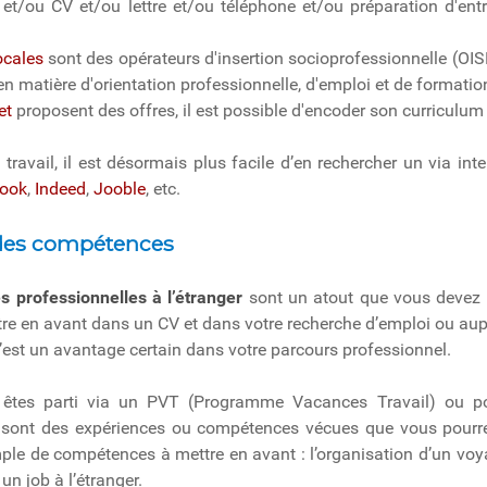
 et/ou CV et/ou lettre et/ou téléphone et/ou préparation d'ent
ocales
sont des opérateurs d'insertion socioprofessionnelle (OISP)
n matière d'orientation professionnelle, d'emploi et de formation
et
proposent des offres, il est possible d'encoder son curriculum
 travail, il est désormais plus facile d’en rechercher un via in
ook
,
Indeed
,
Jooble
, etc.
 des compétences
s professionnelles à l’étranger
sont un atout que vous devez va
tre en avant dans un CV et dans votre recherche d’emploi ou auprè
C’est un avantage certain dans votre parcours professionnel.
tes parti via un PVT (Programme Vacances Travail) ou pou
ce sont des expériences ou compétences vécues que vous pourr
mple de compétences à mettre en avant : l’organisation d’un voyag
 un job à l’étranger.